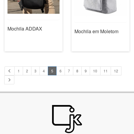
Mochila ADDAX
Mochila em Moletom
1
2
3
4
5
6
7
8
9
10
11
12