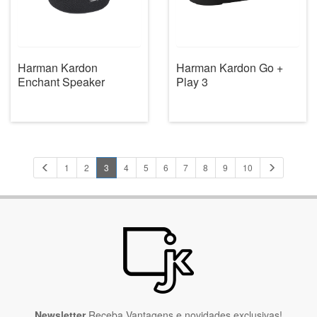
Harman Kardon
Harman Kardon Go +
Enchant Speaker
Play 3
1
2
3
4
5
6
7
8
9
10
Newsletter
Receba Vantagens e novidades exclusivas!