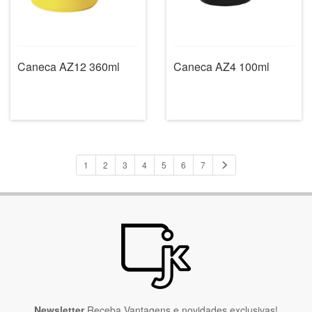
Caneca AZ12 360ml
Caneca AZ4 100ml
1
2
3
4
5
6
7
Newsletter
Receba Vantagens e novidades exclusivas!