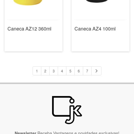
Caneca AZ12 360ml
Caneca AZ4 100ml
1
2
3
4
5
6
7
Newsletter
Receba Vantagens e novidades exclusivas!